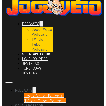
PODCASTS
Jogo Véio
Podcast
TV de
Tubo
Podcast
SEJA APOIADOR
LOJA DO VÉIO
REVISTAS
TIRE SUAS
DÚVIDAS
PODCASTS
Jogo Véio Podcast
TV de Tubo Podcast
SEJA APOIADOR