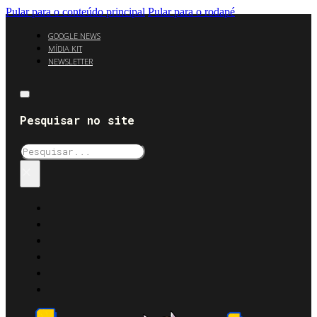
Pular para o conteúdo principal
Pular para o rodapé
GOOGLE NEWS
MÍDIA KIT
NEWSLETTER
Pesquisar no site
Pesquisar
×