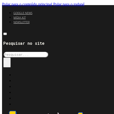
Pular para o conteúdo principal
Pular para o rodapé
GOOGLE NEWS
MÍDIA KIT
NEWSLETTER
Pesquisar no site
Pesquisar
×