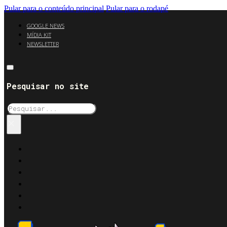
Pular para o conteúdo principal
Pular para o rodapé
GOOGLE NEWS
MÍDIA KIT
NEWSLETTER
Pesquisar no site
Pesquisar
×