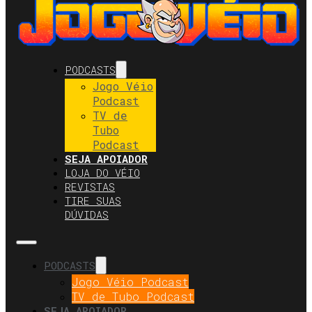
PODCASTS
Jogo Véio
Podcast
TV de
Tubo
Podcast
SEJA APOIADOR
LOJA DO VÉIO
REVISTAS
TIRE SUAS
DÚVIDAS
PODCASTS
Jogo Véio Podcast
TV de Tubo Podcast
SEJA APOIADOR