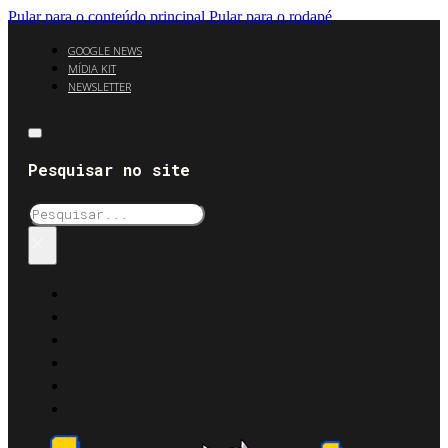
Pular para o conteúdo principal
Pular para o rodapé
GOOGLE NEWS
MÍDIA KIT
NEWSLETTER
Pesquisar no site
Pesquisar
×