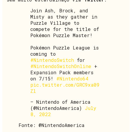
Join Ash, Brock, and
Misty as they gather in
Puzzle Village to
compete for the title of
Pokémon Puzzle Master!
Pokémon Puzzle League is
coming to
#NintendoSwitch
for
#NintendoSwitchOnline
+
Expansion Pack members
on 7/15!
#Nintendo64
pic.twitter.com/GRC9xa09
Zl
— Nintendo of America
(@NintendoAmerica)
July
8, 2022
Fonte: @NintendoAmerica