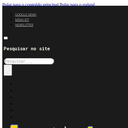
Pular para o conteúdo principal
Pular para o rodapé
GOOGLE NEWS
MÍDIA KIT
NEWSLETTER
Pesquisar no site
Pesquisar
×