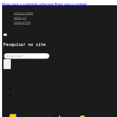
Pular para o conteúdo principal
Pular para o rodapé
GOOGLE NEWS
MÍDIA KIT
NEWSLETTER
Pesquisar no site
Pesquisar
×