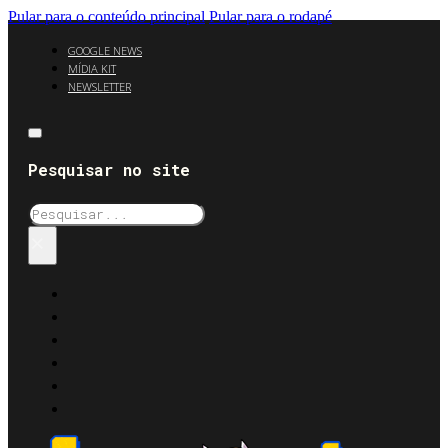
Pular para o conteúdo principal
Pular para o rodapé
GOOGLE NEWS
MÍDIA KIT
NEWSLETTER
Pesquisar no site
Pesquisar
×