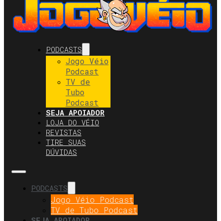
PODCASTS
Jogo Véio
Podcast
TV de
Tubo
Podcast
SEJA APOIADOR
LOJA DO VÉIO
REVISTAS
TIRE SUAS
DÚVIDAS
PODCASTS
Jogo Véio Podcast
TV de Tubo Podcast
SEJA APOIADOR