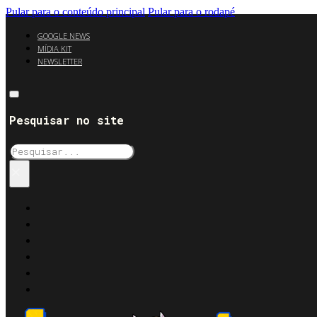
Pular para o conteúdo principal
Pular para o rodapé
GOOGLE NEWS
MÍDIA KIT
NEWSLETTER
Pesquisar no site
Pesquisar
×