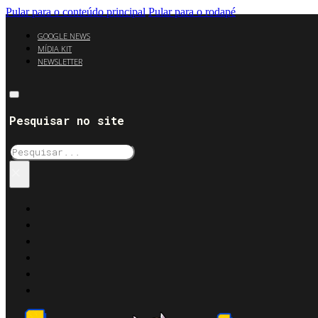
Pular para o conteúdo principal
Pular para o rodapé
GOOGLE NEWS
MÍDIA KIT
NEWSLETTER
Pesquisar no site
Pesquisar
×