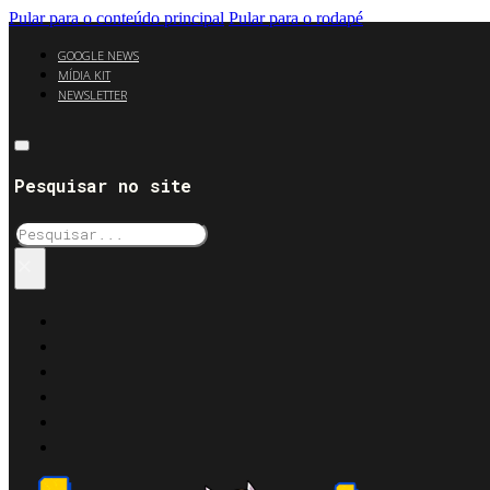
Pular para o conteúdo principal
Pular para o rodapé
GOOGLE NEWS
MÍDIA KIT
NEWSLETTER
Pesquisar no site
Pesquisar
×