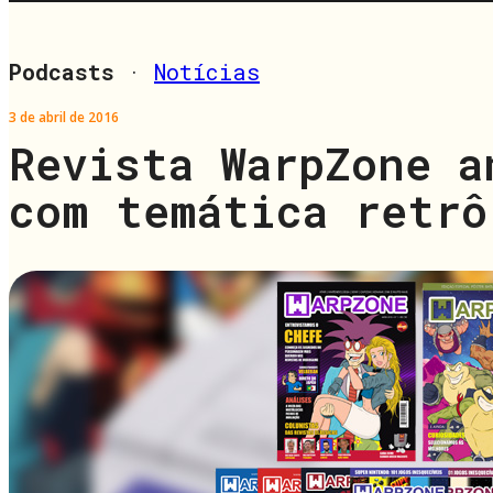
Podcasts
·
Notícias
3 de abril de 2016
Revista WarpZone a
com temática retrô