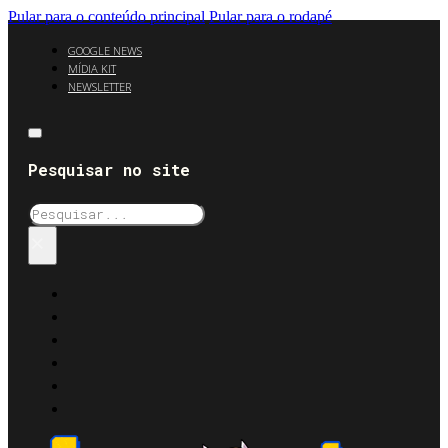
Pular para o conteúdo principal
Pular para o rodapé
GOOGLE NEWS
MÍDIA KIT
NEWSLETTER
Pesquisar no site
Pesquisar
×