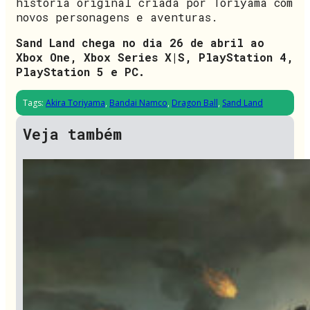
história original criada por Toriyama com
novos personagens e aventuras.
Sand Land chega no dia 26 de abril ao
Xbox One, Xbox Series X|S, PlayStation 4,
PlayStation 5 e PC.
Tags:
Akira Toriyama
,
Bandai Namco
,
Dragon Ball
,
Sand Land
Veja também