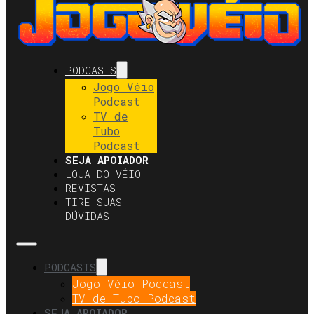
PODCASTS
Jogo Véio
Podcast
TV de
Tubo
Podcast
SEJA APOIADOR
LOJA DO VÉIO
REVISTAS
TIRE SUAS
DÚVIDAS
PODCASTS
Jogo Véio Podcast
TV de Tubo Podcast
SEJA APOIADOR