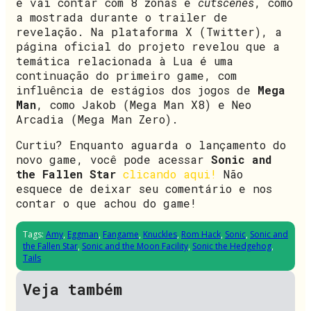
e vai contar com 8 zonas e
cutscenes
, como
a mostrada durante o trailer de
revelação. Na plataforma X (Twitter), a
página oficial do projeto revelou que a
temática relacionada à Lua é uma
continuação do primeiro game, com
influência de estágios dos jogos de
Mega
Man
, como Jakob (Mega Man X8) e Neo
Arcadia (Mega Man Zero).
Curtiu? Enquanto aguarda o lançamento do
novo game, você pode acessar
Sonic and
the Fallen Star
clicando aqui!
Não
esquece de deixar seu comentário e nos
contar o que achou do game!
Tags:
Amy
,
Eggman
,
Fangame
,
Knuckles
,
Rom Hack
,
Sonic
,
Sonic and
the Fallen Star
,
Sonic and the Moon Facility
,
Sonic the Hedgehog
,
Tails
Veja também