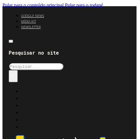
Pular para o conteúdo principal
Pular para o rodapé
GOOGLE NEWS
MÍDIA KIT
NEWSLETTER
Pesquisar no site
Pesquisar
×