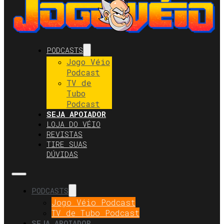
PODCASTS
Jogo Véio
Podcast
TV de
Tubo
Podcast
SEJA APOIADOR
LOJA DO VÉIO
REVISTAS
TIRE SUAS
DÚVIDAS
PODCASTS
Jogo Véio Podcast
TV de Tubo Podcast
SEJA APOIADOR