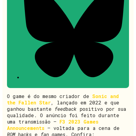
O game é do mesmo criador de
Sonic and
the Fallen Star
, lançado em 2022 e que
ganhou bastante
feedback
positivo por sua
qualidade. O anúncio foi feito durante
uma transmissão –
F3 2023 Games
Announcements
– voltada para a cena de
ROM hacks
e
fan games
. Confira: