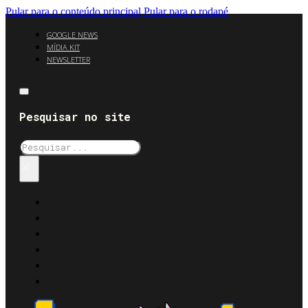
Pular para o conteúdo principal
Pular para o rodapé
GOOGLE NEWS
MÍDIA KIT
NEWSLETTER
Pesquisar no site
Pesquisar
×