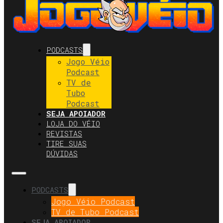
PODCASTS
Jogo Véio
Podcast
TV de
Tubo
Podcast
SEJA APOIADOR
LOJA DO VÉIO
REVISTAS
TIRE SUAS
DÚVIDAS
PODCASTS
Jogo Véio Podcast
TV de Tubo Podcast
SEJA APOIADOR