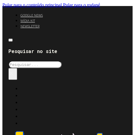
Pular para o conteúdo principal
Pular para o rodapé
GOOGLE NEWS
MÍDIA KIT
NEWSLETTER
Pesquisar no site
Pesquisar
×