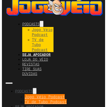
PODCASTS
Jogo Véio
Podcast
TV de
Tubo
Podcast
SEJA APOIADOR
LOJA DO VÉIO
REVISTAS
TIRE SUAS
DÚVIDAS
PODCASTS
Jogo Véio Podcast
TV de Tubo Podcast
SEJA APOIADOR