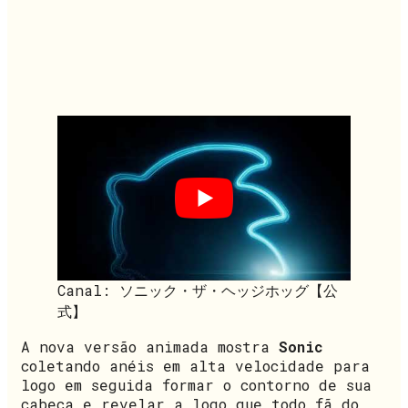
Canal: ソニック・ザ・ヘッジホッグ【公
式】
A nova versão animada mostra
Sonic
coletando anéis em alta velocidade para
logo em seguida formar o contorno de sua
cabeça e revelar a logo que todo fã do