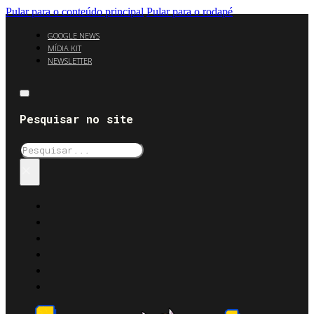
Pular para o conteúdo principal
Pular para o rodapé
GOOGLE NEWS
MÍDIA KIT
NEWSLETTER
Pesquisar no site
Pesquisar
×