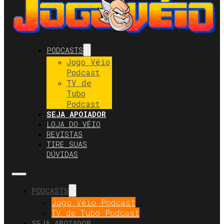
PODCASTS
Jogo Véio
Podcast
TV de
Tubo
Podcast
SEJA APOIADOR
LOJA DO VÉIO
REVISTAS
TIRE SUAS
DÚVIDAS
PODCASTS
Jogo Véio Podcast
TV de Tubo Podcast
SEJA APOIADOR