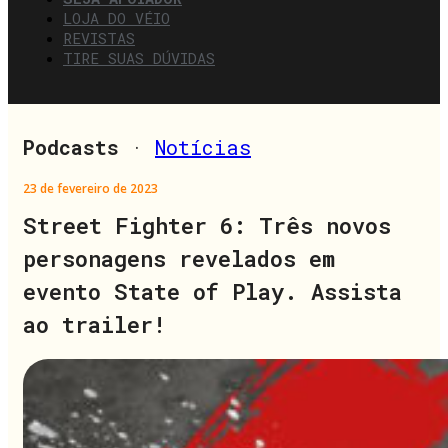
LOJA DO VÉIO
REVISTAS
TIRE SUAS DÚVIDAS
Podcasts
·
Notícias
23 de fevereiro de 2023
Street Fighter 6: Três novos
personagens revelados em
evento State of Play. Assista
ao trailer!