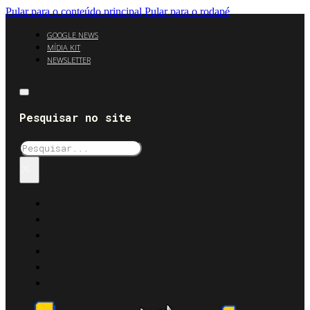
Pular para o conteúdo principal
Pular para o rodapé
GOOGLE NEWS
MÍDIA KIT
NEWSLETTER
Pesquisar no site
Pesquisar
×