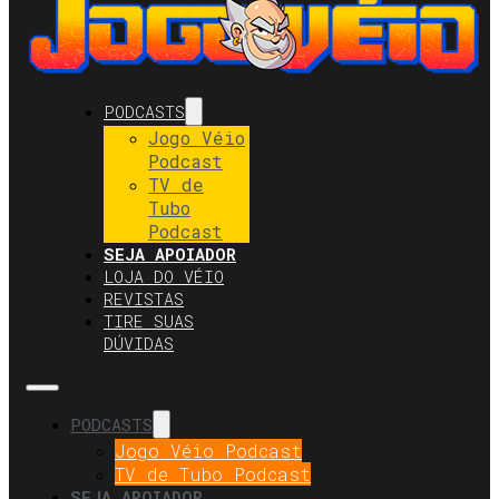
PODCASTS
Jogo Véio
Podcast
TV de
Tubo
Podcast
SEJA APOIADOR
LOJA DO VÉIO
REVISTAS
TIRE SUAS
DÚVIDAS
PODCASTS
Jogo Véio Podcast
TV de Tubo Podcast
SEJA APOIADOR