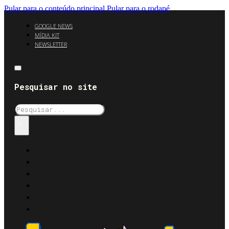
Pular para o conteúdo principal
Pular para o rodapé
GOOGLE NEWS
MÍDIA KIT
NEWSLETTER
Pesquisar no site
Pesquisar
×