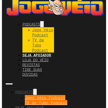
PODCASTS
Jogo Véio
Podcast
TV de
Tubo
Podcast
SEJA APOIADOR
LOJA DO VÉIO
REVISTAS
TIRE SUAS
DÚVIDAS
PODCASTS
Jogo Véio Podcast
TV de Tubo Podcast
SEJA APOIADOR