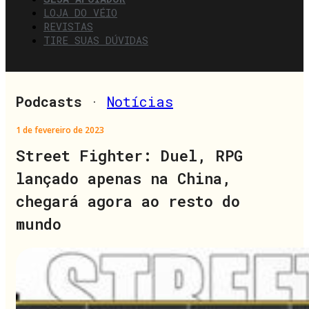
LOJA DO VÉIO
REVISTAS
TIRE SUAS DÚVIDAS
Podcasts
·
Notícias
1 de fevereiro de 2023
Street Fighter: Duel, RPG
lançado apenas na China,
chegará agora ao resto do
mundo