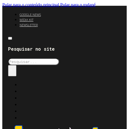
Pular para o conteúdo principal
Pular para o rodapé
GOOGLE NEWS
MÍDIA KIT
NEWSLETTER
Pesquisar no site
Pesquisar
×