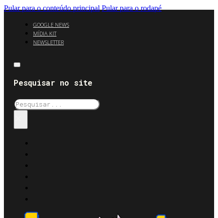
Pular para o conteúdo principal
Pular para o rodapé
GOOGLE NEWS
MÍDIA KIT
NEWSLETTER
Pesquisar no site
Pesquisar
×