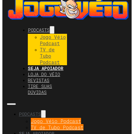
PODCASTS
Jogo Véio
Podcast
TV de
Tubo
Podcast
SEJA APOIADOR
LOJA DO VÉIO
REVISTAS
TIRE SUAS
DÚVIDAS
PODCASTS
Jogo Véio Podcast
TV de Tubo Podcast
SEJA APOIADOR