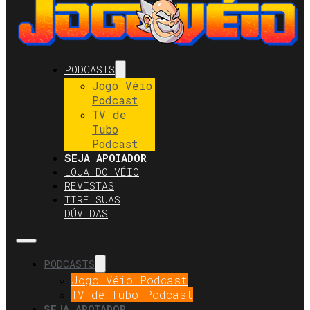
PODCASTS
Jogo Véio
Podcast
TV de
Tubo
Podcast
SEJA APOIADOR
LOJA DO VÉIO
REVISTAS
TIRE SUAS
DÚVIDAS
PODCASTS
Jogo Véio Podcast
TV de Tubo Podcast
SEJA APOIADOR