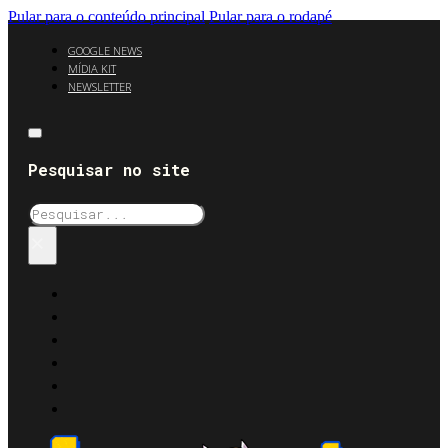
Pular para o conteúdo principal
Pular para o rodapé
GOOGLE NEWS
MÍDIA KIT
NEWSLETTER
Pesquisar no site
Pesquisar
×