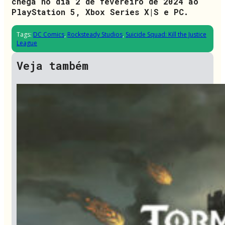
chega no dia 2 de fevereiro de 2024 ao
PlayStation 5, Xbox Series X|S e PC.
Tags:
DC Comics
,
Rocksteady Studios
,
Suicide Squad: Kill the Justice
League
Veja também