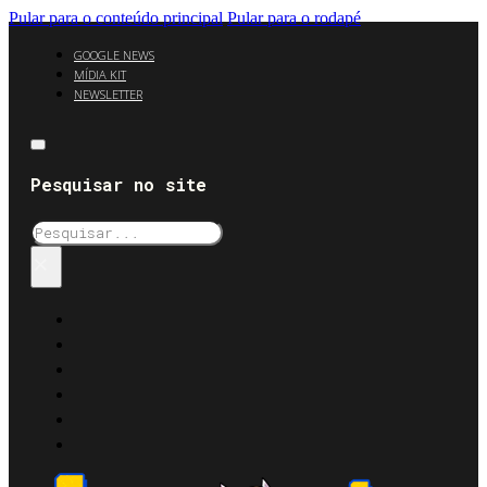
Pular para o conteúdo principal
Pular para o rodapé
GOOGLE NEWS
MÍDIA KIT
NEWSLETTER
Pesquisar no site
Pesquisar
×