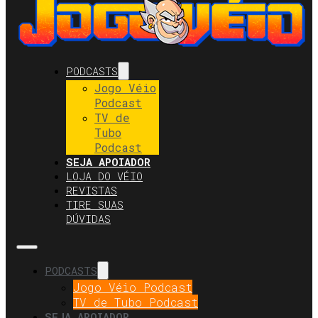
PODCASTS
Jogo Véio
Podcast
TV de
Tubo
Podcast
SEJA APOIADOR
LOJA DO VÉIO
REVISTAS
TIRE SUAS
DÚVIDAS
PODCASTS
Jogo Véio Podcast
TV de Tubo Podcast
SEJA APOIADOR