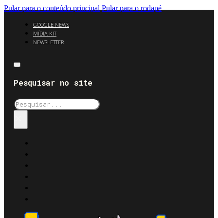
Pular para o conteúdo principal
Pular para o rodapé
GOOGLE NEWS
MÍDIA KIT
NEWSLETTER
Pesquisar no site
Pesquisar
×