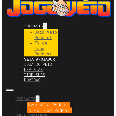
PODCASTS
Jogo Véio
Podcast
TV de
Tubo
Podcast
SEJA APOIADOR
LOJA DO VÉIO
REVISTAS
TIRE SUAS
DÚVIDAS
PODCASTS
Jogo Véio Podcast
TV de Tubo Podcast
SEJA APOIADOR