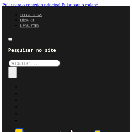
Pular para o conteúdo principal
Pular para o rodapé
GOOGLE NEWS
MÍDIA KIT
NEWSLETTER
Pesquisar no site
Pesquisar
×