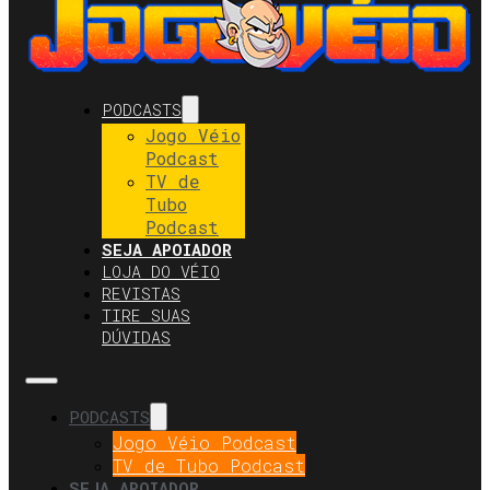
PODCASTS
Jogo Véio
Podcast
TV de
Tubo
Podcast
SEJA APOIADOR
LOJA DO VÉIO
REVISTAS
TIRE SUAS
DÚVIDAS
PODCASTS
Jogo Véio Podcast
TV de Tubo Podcast
SEJA APOIADOR