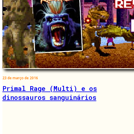
23 de março de 2016
Primal Rage (Multi) e os
dinossauros sanguinários