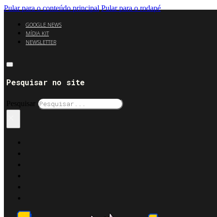
Pular para o conteúdo principal
Pular para o rodapé
GOOGLE NEWS
MÍDIA KIT
NEWSLETTER
Pesquisar no site
Pesquisar
×