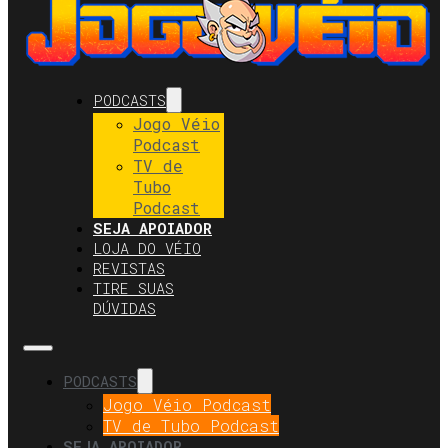
PODCASTS
Jogo Véio
Podcast
TV de
Tubo
Podcast
SEJA APOIADOR
LOJA DO VÉIO
REVISTAS
TIRE SUAS
DÚVIDAS
PODCASTS
Jogo Véio Podcast
TV de Tubo Podcast
SEJA APOIADOR