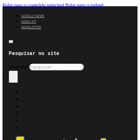
Pular para o conteúdo principal
Pular para o rodapé
GOOGLE NEWS
MÍDIA KIT
NEWSLETTER
Pesquisar no site
Pesquisar
×