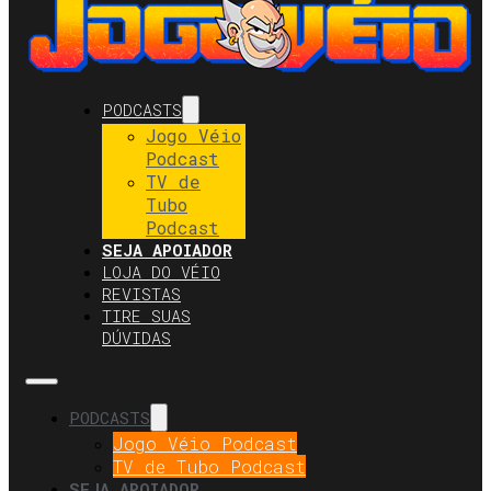
PODCASTS
Jogo Véio
Podcast
TV de
Tubo
Podcast
SEJA APOIADOR
LOJA DO VÉIO
REVISTAS
TIRE SUAS
DÚVIDAS
PODCASTS
Jogo Véio Podcast
TV de Tubo Podcast
SEJA APOIADOR