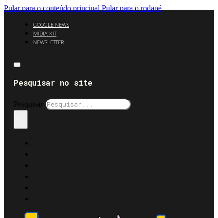
Pular para o conteúdo principal
Pular para o rodapé
GOOGLE NEWS
MÍDIA KIT
NEWSLETTER
Pesquisar no site
Pesquisar
×