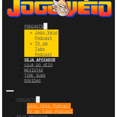
PODCASTS
Jogo Véio
Podcast
TV de
Tubo
Podcast
SEJA APOIADOR
LOJA DO VÉIO
REVISTAS
TIRE SUAS
DÚVIDAS
PODCASTS
Jogo Véio Podcast
TV de Tubo Podcast
SEJA APOIADOR