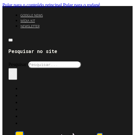
Pular para o conteúdo principal
Pular para o rodapé
GOOGLE NEWS
MÍDIA KIT
NEWSLETTER
Pesquisar no site
Pesquisar
×