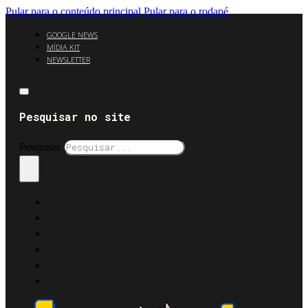
Pular para o conteúdo principal
Pular para o rodapé
GOOGLE NEWS
MÍDIA KIT
NEWSLETTER
Pesquisar no site
Pesquisar
×