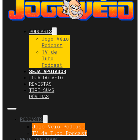
PODCASTS
Jogo Véio
Podcast
TV de
Tubo
Podcast
SEJA APOIADOR
LOJA DO VÉIO
REVISTAS
TIRE SUAS
DÚVIDAS
PODCASTS
Jogo Véio Podcast
TV de Tubo Podcast
SEJA APOIADOR