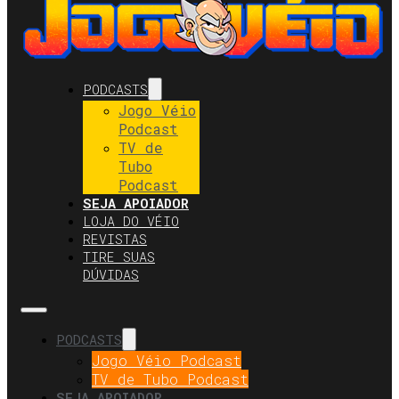
PODCASTS
Jogo Véio
Podcast
TV de
Tubo
Podcast
SEJA APOIADOR
LOJA DO VÉIO
REVISTAS
TIRE SUAS
DÚVIDAS
PODCASTS
Jogo Véio Podcast
TV de Tubo Podcast
SEJA APOIADOR