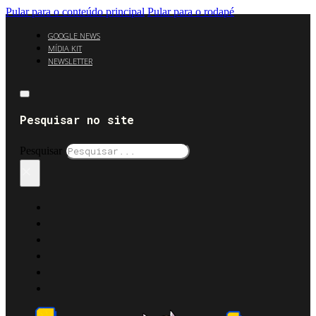
Pular para o conteúdo principal
Pular para o rodapé
GOOGLE NEWS
MÍDIA KIT
NEWSLETTER
Pesquisar no site
Pesquisar
×