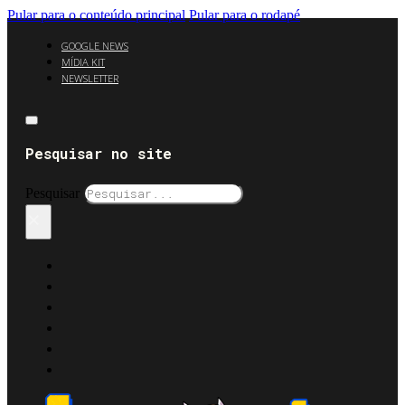
Pular para o conteúdo principal
Pular para o rodapé
GOOGLE NEWS
MÍDIA KIT
NEWSLETTER
Pesquisar no site
Pesquisar
×