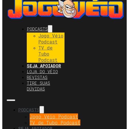
PODCASTS
Jogo Véio
Podcast
TV de
Tubo
Podcast
SEJA APOIADOR
LOJA DO VÉIO
REVISTAS
TIRE SUAS
DÚVIDAS
PODCASTS
Jogo Véio Podcast
TV de Tubo Podcast
SEJA APOIADOR