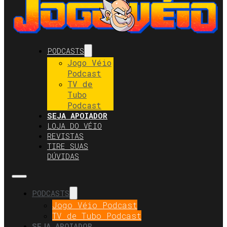
PODCASTS
Jogo Véio
Podcast
TV de
Tubo
Podcast
SEJA APOIADOR
LOJA DO VÉIO
REVISTAS
TIRE SUAS
DÚVIDAS
PODCASTS
Jogo Véio Podcast
TV de Tubo Podcast
SEJA APOIADOR