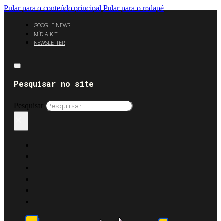
Pular para o conteúdo principal
Pular para o rodapé
GOOGLE NEWS
MÍDIA KIT
NEWSLETTER
Pesquisar no site
Pesquisar
×