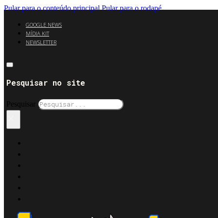
Pular para o conteúdo principal
Pular para o rodapé
GOOGLE NEWS
MÍDIA KIT
NEWSLETTER
Pesquisar no site
Pesquisar
×