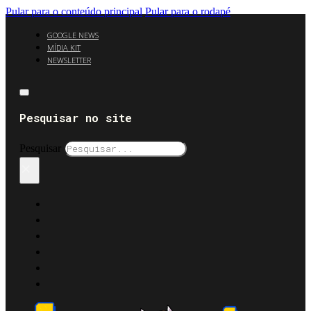
Pular para o conteúdo principal
Pular para o rodapé
GOOGLE NEWS
MÍDIA KIT
NEWSLETTER
Pesquisar no site
Pesquisar
×