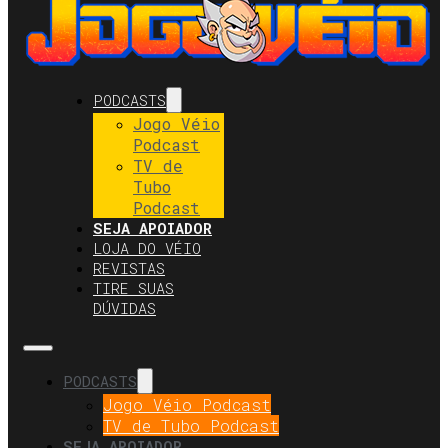
PODCASTS
Jogo Véio
Podcast
TV de
Tubo
Podcast
SEJA APOIADOR
LOJA DO VÉIO
REVISTAS
TIRE SUAS
DÚVIDAS
PODCASTS
Jogo Véio Podcast
TV de Tubo Podcast
SEJA APOIADOR