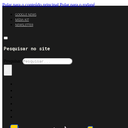
Pular para o conteúdo principal
Pular para o rodapé
GOOGLE NEWS
MÍDIA KIT
NEWSLETTER
Pesquisar no site
Pesquisar
×