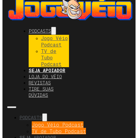
PODCASTS
Jogo Véio
Podcast
TV de
Tubo
Podcast
SEJA APOIADOR
LOJA DO VÉIO
REVISTAS
TIRE SUAS
DÚVIDAS
PODCASTS
Jogo Véio Podcast
TV de Tubo Podcast
SEJA APOIADOR