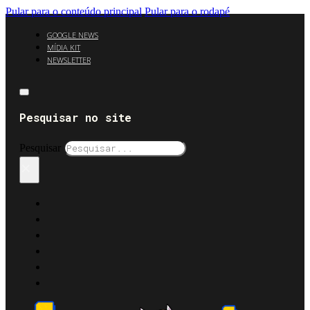
Pular para o conteúdo principal
Pular para o rodapé
GOOGLE NEWS
MÍDIA KIT
NEWSLETTER
Pesquisar no site
Pesquisar
×