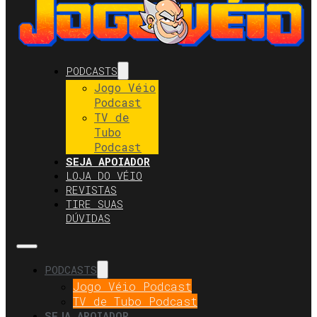
PODCASTS
Jogo Véio
Podcast
TV de
Tubo
Podcast
SEJA APOIADOR
LOJA DO VÉIO
REVISTAS
TIRE SUAS
DÚVIDAS
PODCASTS
Jogo Véio Podcast
TV de Tubo Podcast
SEJA APOIADOR