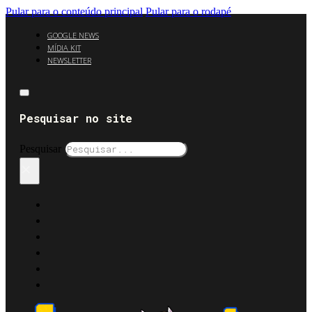
Pular para o conteúdo principal
Pular para o rodapé
GOOGLE NEWS
MÍDIA KIT
NEWSLETTER
Pesquisar no site
Pesquisar
×