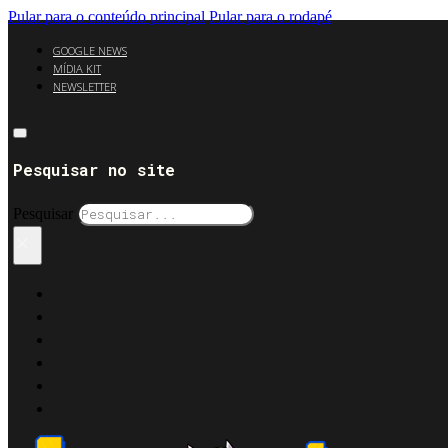
Pular para o conteúdo principal
Pular para o rodapé
GOOGLE NEWS
MÍDIA KIT
NEWSLETTER
Pesquisar no site
Pesquisar
×