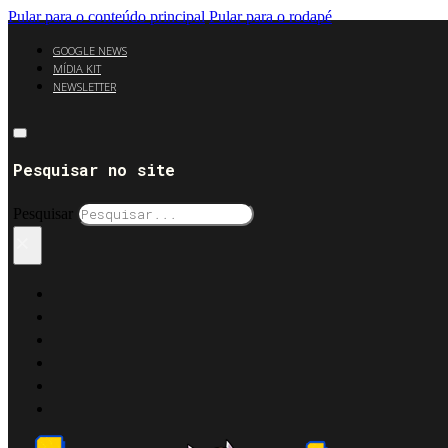
Pular para o conteúdo principal
Pular para o rodapé
GOOGLE NEWS
MÍDIA KIT
NEWSLETTER
Pesquisar no site
Pesquisar
×