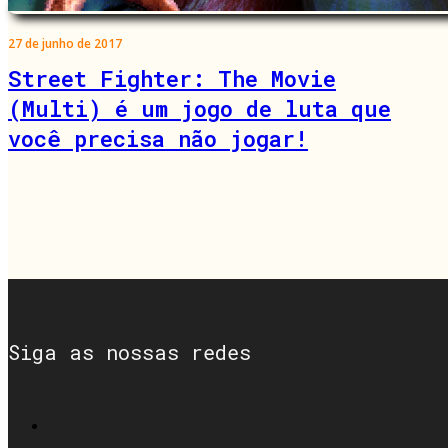
27 de junho de 2017
Street Fighter: The Movie
(Multi) é um jogo de luta que
você precisa não jogar!
Siga as nossas redes