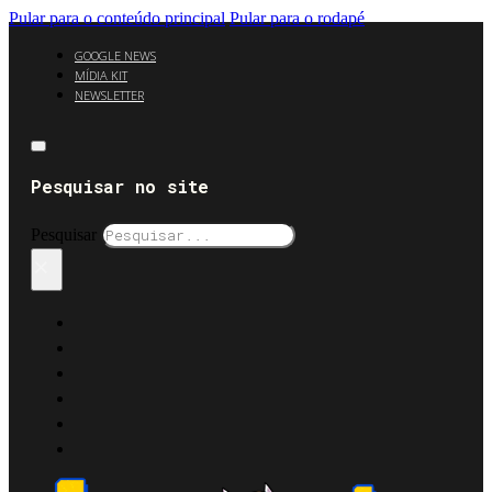
Pular para o conteúdo principal
Pular para o rodapé
GOOGLE NEWS
MÍDIA KIT
NEWSLETTER
Pesquisar no site
Pesquisar
×