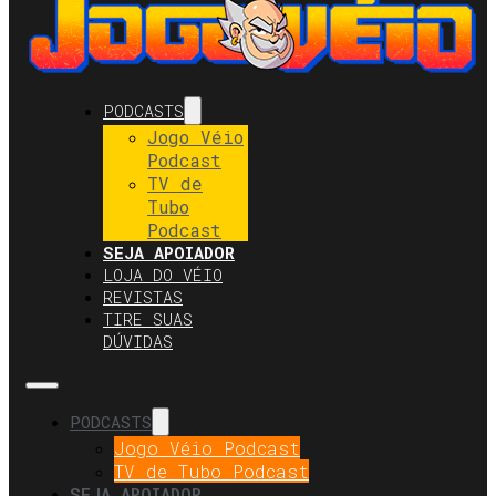
PODCASTS
Jogo Véio
Podcast
TV de
Tubo
Podcast
SEJA APOIADOR
LOJA DO VÉIO
REVISTAS
TIRE SUAS
DÚVIDAS
PODCASTS
Jogo Véio Podcast
TV de Tubo Podcast
SEJA APOIADOR