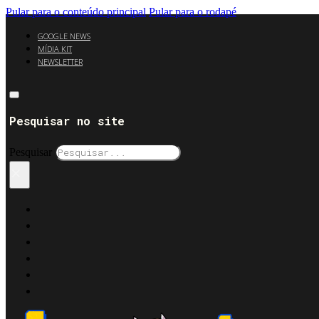
Pular para o conteúdo principal
Pular para o rodapé
GOOGLE NEWS
MÍDIA KIT
NEWSLETTER
Pesquisar no site
Pesquisar
×