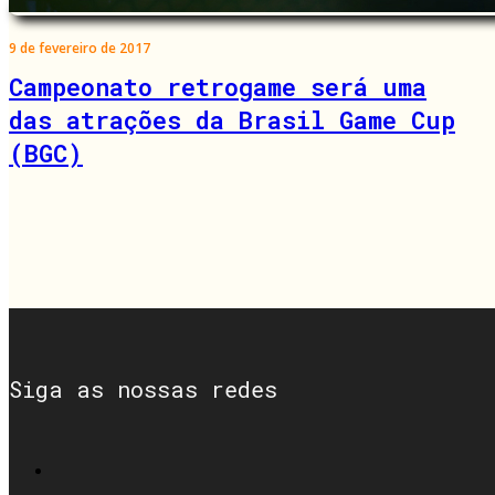
9 de fevereiro de 2017
Campeonato retrogame será uma
das atrações da Brasil Game Cup
(BGC)
Siga as nossas redes