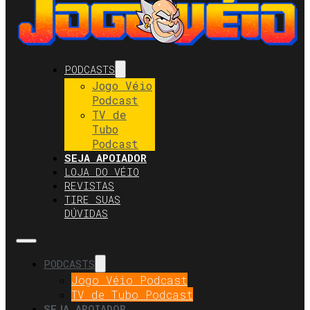
PODCASTS
Jogo Véio
Podcast
TV de
Tubo
Podcast
SEJA APOIADOR
LOJA DO VÉIO
REVISTAS
TIRE SUAS
DÚVIDAS
PODCASTS
Jogo Véio Podcast
TV de Tubo Podcast
SEJA APOIADOR