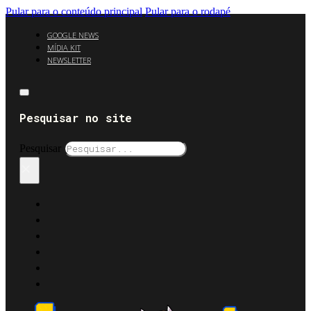
Pular para o conteúdo principal
Pular para o rodapé
GOOGLE NEWS
MÍDIA KIT
NEWSLETTER
Pesquisar no site
Pesquisar
×