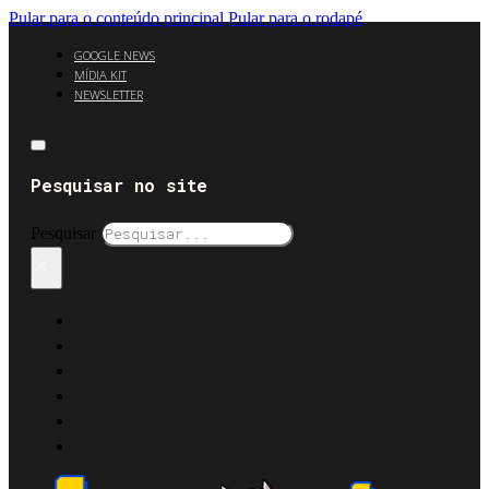
Pular para o conteúdo principal
Pular para o rodapé
GOOGLE NEWS
MÍDIA KIT
NEWSLETTER
Pesquisar no site
Pesquisar
×