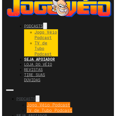
PODCASTS
Jogo Véio
Podcast
TV de
Tubo
Podcast
SEJA APOIADOR
LOJA DO VÉIO
REVISTAS
TIRE SUAS
DÚVIDAS
PODCASTS
Jogo Véio Podcast
TV de Tubo Podcast
SEJA APOIADOR