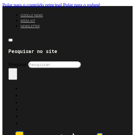
Pular para o conteúdo principal
Pular para o rodapé
GOOGLE NEWS
MÍDIA KIT
NEWSLETTER
Pesquisar no site
Pesquisar
×