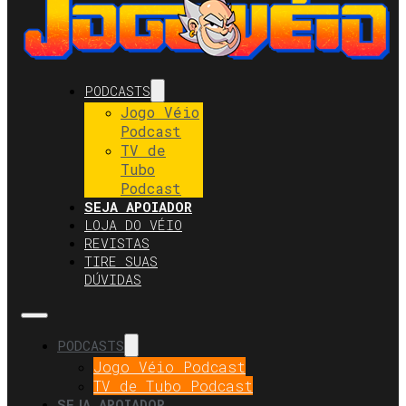
PODCASTS
Jogo Véio
Podcast
TV de
Tubo
Podcast
SEJA APOIADOR
LOJA DO VÉIO
REVISTAS
TIRE SUAS
DÚVIDAS
PODCASTS
Jogo Véio Podcast
TV de Tubo Podcast
SEJA APOIADOR