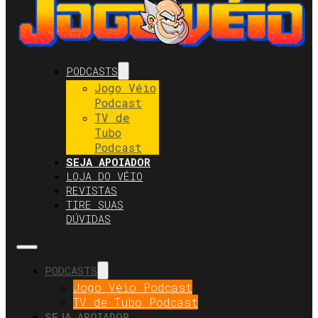
PODCASTS
Jogo Véio
Podcast
TV de
Tubo
Podcast
SEJA APOIADOR
LOJA DO VÉIO
REVISTAS
TIRE SUAS
DÚVIDAS
PODCASTS
Jogo Véio Podcast
TV de Tubo Podcast
SEJA APOIADOR