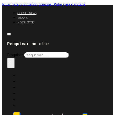
Pular para o conteúdo principal
Pular para o rodapé
GOOGLE NEWS
MÍDIA KIT
NEWSLETTER
Pesquisar no site
Pesquisar
×