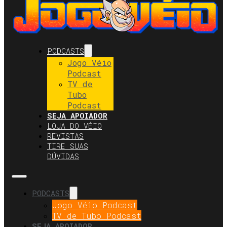
PODCASTS
Jogo Véio
Podcast
TV de
Tubo
Podcast
SEJA APOIADOR
LOJA DO VÉIO
REVISTAS
TIRE SUAS
DÚVIDAS
PODCASTS
Jogo Véio Podcast
TV de Tubo Podcast
SEJA APOIADOR