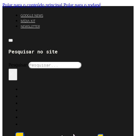
Pular para o conteúdo principal
Pular para o rodapé
GOOGLE NEWS
MÍDIA KIT
NEWSLETTER
Pesquisar no site
Pesquisar
×