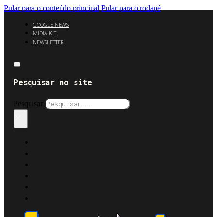
Pular para o conteúdo principal
Pular para o rodapé
GOOGLE NEWS
MÍDIA KIT
NEWSLETTER
Pesquisar no site
Pesquisar
×