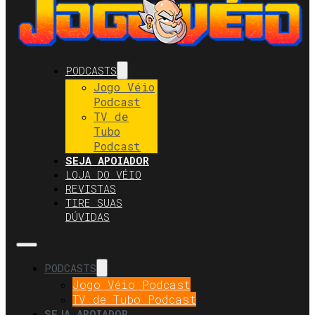
PODCASTS
Jogo Véio
Podcast
TV de
Tubo
Podcast
SEJA APOIADOR
LOJA DO VÉIO
REVISTAS
TIRE SUAS
DÚVIDAS
PODCASTS
Jogo Véio Podcast
TV de Tubo Podcast
SEJA APOIADOR