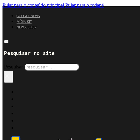
Pular para o conteúdo principal
Pular para o rodapé
GOOGLE NEWS
MÍDIA KIT
NEWSLETTER
Pesquisar no site
Pesquisar
×