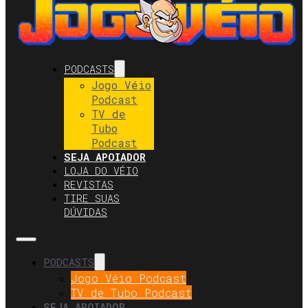
PODCASTS
Jogo Véio
Podcast
TV de
Tubo
Podcast
SEJA APOIADOR
LOJA DO VÉIO
REVISTAS
TIRE SUAS
DÚVIDAS
PODCASTS
Jogo Véio Podcast
TV de Tubo Podcast
SEJA APOIADOR