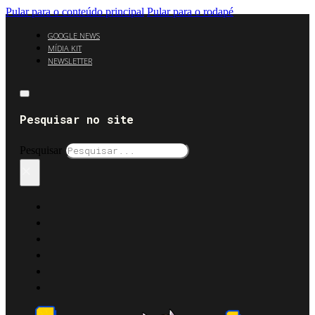
Pular para o conteúdo principal
Pular para o rodapé
GOOGLE NEWS
MÍDIA KIT
NEWSLETTER
Pesquisar no site
Pesquisar
×