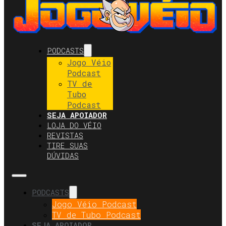
PODCASTS
Jogo Véio
Podcast
TV de
Tubo
Podcast
SEJA APOIADOR
LOJA DO VÉIO
REVISTAS
TIRE SUAS
DÚVIDAS
PODCASTS
Jogo Véio Podcast
TV de Tubo Podcast
SEJA APOIADOR