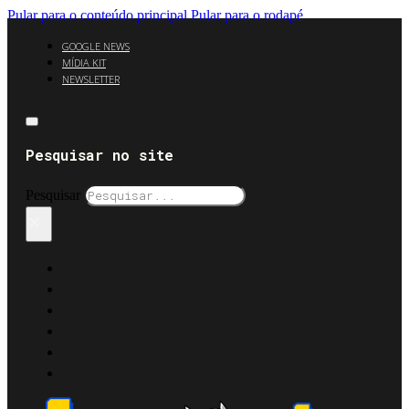
Pular para o conteúdo principal
Pular para o rodapé
GOOGLE NEWS
MÍDIA KIT
NEWSLETTER
Pesquisar no site
Pesquisar
×