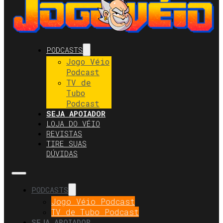
PODCASTS
Jogo Véio
Podcast
TV de
Tubo
Podcast
SEJA APOIADOR
LOJA DO VÉIO
REVISTAS
TIRE SUAS
DÚVIDAS
PODCASTS
Jogo Véio Podcast
TV de Tubo Podcast
SEJA APOIADOR