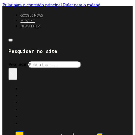
Pular para o conteúdo principal
Pular para o rodapé
GOOGLE NEWS
MÍDIA KIT
NEWSLETTER
Pesquisar no site
Pesquisar
×